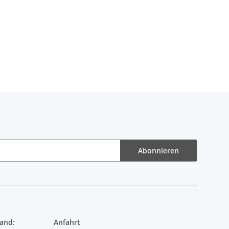
Abonnieren
and:
Anfahrt
Store Ransbach-Baumbach