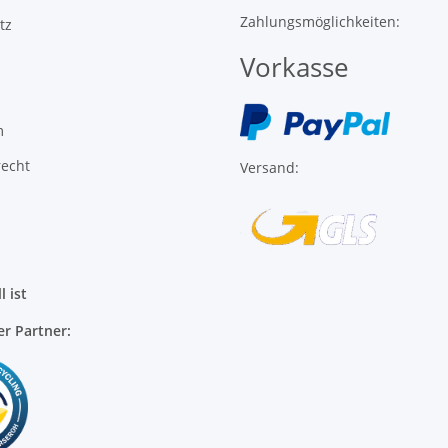
m
recht
Versand:
l ist
er Partner: