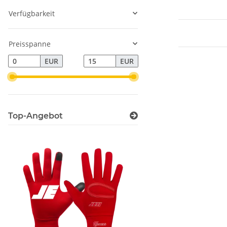
Preisspanne
EUR
EUR
Top-Angebot
Cutters JE11 Fan Series - Rot
Cutters JE11 Fan Serie
14,50 €
*
14,50 €
*