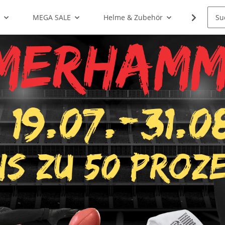
g
MEGA SALE
Helme & Zubehör
Shoulde