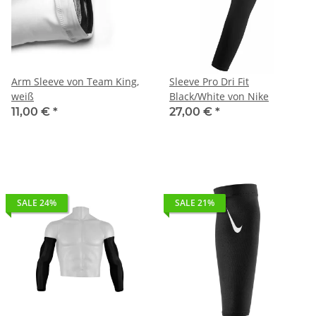
Arm Sleeve von Team King,
Sleeve Pro Dri Fit
weiß
Black/White von Nike
11,00 €
*
27,00 €
*
SALE 24%
SALE 21%
Arm Sleeve von Team King,
Dri Fit Shivers Black/White