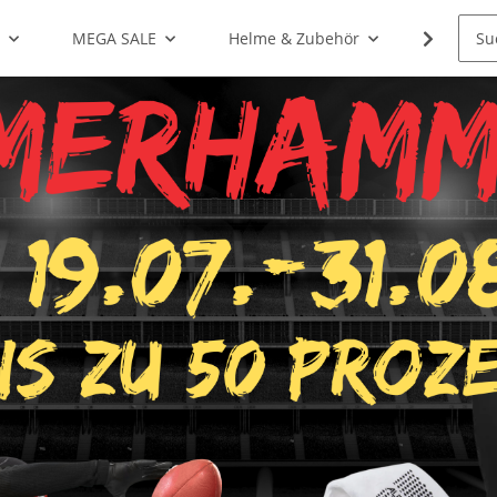
g
MEGA SALE
Helme & Zubehör
Shoulde