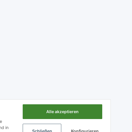
Alle akzeptieren
ie
Powered by
JTL-Shop
d in
Schließen
Konfigurieren