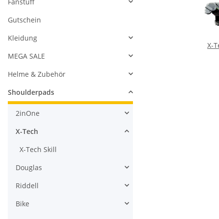
X-T
MEGA SALE
Helme & Zubehör
Shoulderpads
2inOne
X-Tech
X-Tech Skill
Douglas
Riddell
Bike
Jugend
Damenpads
Shoulderpad