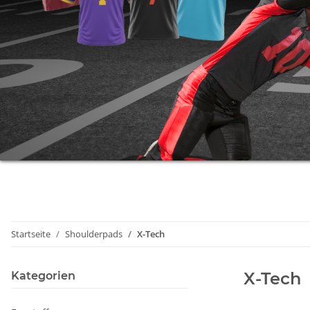
Startseite
Shoulderpads
X-Tech
X-Tech
Kategorien
Fanstuff
Gutschein
Kleidung