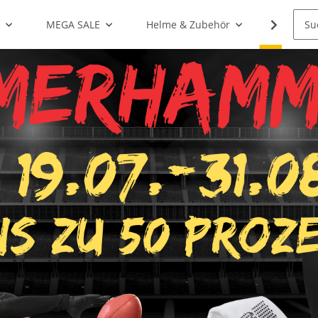
g
MEGA SALE
Helme & Zubehör
Shoulde