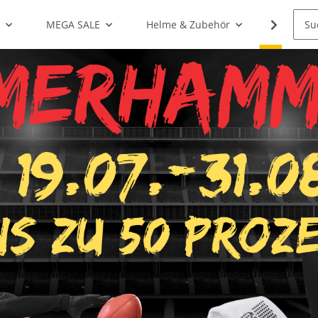
g
MEGA SALE
Helme & Zubehör
Shoulde