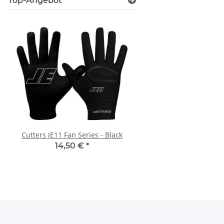
Cutters JE11 Fan Series - Black
Cutters JE11 Fan Seri
14,50 €
*
14,50 €
*
Newsletter Abonnieren
Bitte senden Sie mir entsprechend Ihrer
Datenschutzerk