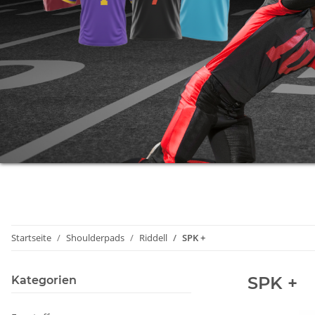
Startseite
Shoulderpads
Riddell
SPK +
SPK +
Kategorien
Fanstuff
Gutschein
Kleidung