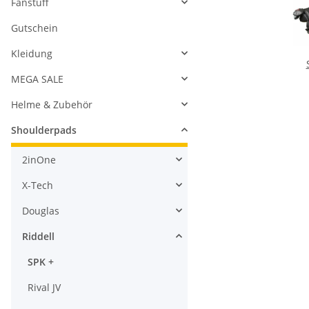
MEGA SALE
Helme & Zubehör
Shoulderpads
2inOne
X-Tech
Douglas
Riddell
SPK +
Rival JV
Bike
Jugend
Damenpads