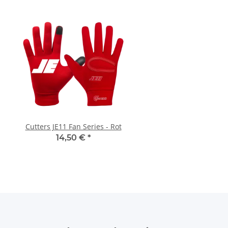
Cutters JE11 Fan Series - Rot
Cutters JE11 Fan Serie
14,50 €
*
14,50 €
*
Newsletter Abonnieren
Bitte senden Sie mir entsprechend Ihrer
Datenschutzerk
jederzeit widerruflich Informationen zu Ihrem Produktsor