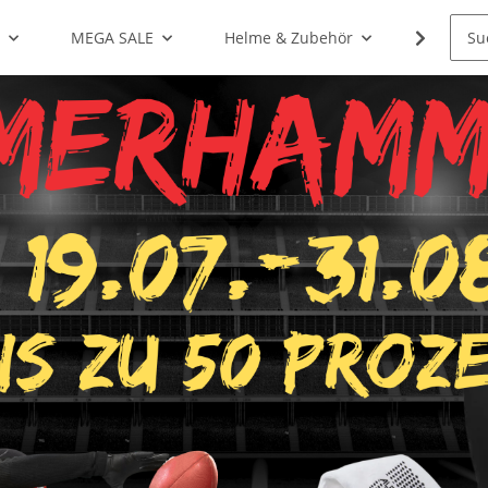
g
MEGA SALE
Helme & Zubehör
Shoulde