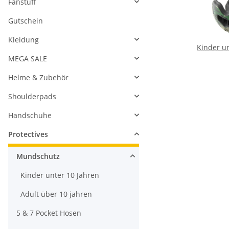
Kinder un
MEGA SALE
Helme & Zubehör
Shoulderpads
Handschuhe
Protectives
Mundschutz
Kinder unter 10 Jahren
Adult über 10 jahren
5 & 7 Pocket Hosen
Brust, Rücken und Rippen
Arm und Ellbogen
Hüft und Steißbein