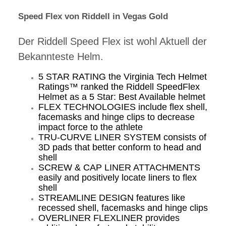
Speed Flex von Riddell in Vegas Gold
Der Riddell Speed Flex ist wohl Aktuell der
Bekannteste Helm.
5 STAR RATING the Virginia Tech Helmet
Ratings™ ranked the Riddell SpeedFlex
Helmet as a 5 Star: Best Available helmet
​FLEX TECHNOLOGIES include flex shell,
facemasks and hinge clips to decrease
impact force to the athlete
TRU-CURVE LINER SYSTEM consists of
3D pads that better conform to head and
shell
SCREW & CAP LINER ATTACHMENTS
easily and positively locate liners to flex
shell
STREAMLINE DESIGN features like
recessed shell, facemasks and hinge clips
OVERLINER FLEXLINER provides
additional comfort and stability
OCCIPITAL LINER cradles the back of