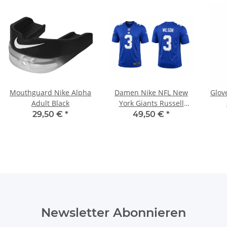
Mouthguard Nike Alpha
Damen Nike NFL New
Glov
Adult Black
York Giants Russell
Wilson #3 Jersey – Blau,
29,50 €
*
49,50 €
*
Damen XL
Newsletter Abonnieren