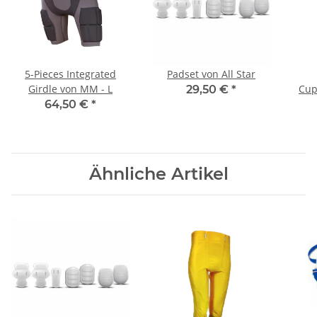
5-Pieces Integrated
Padset von All Star
Girdle von MM - L
Cup
29,50 €
*
von
64,50 €
*
Ähnliche Artikel