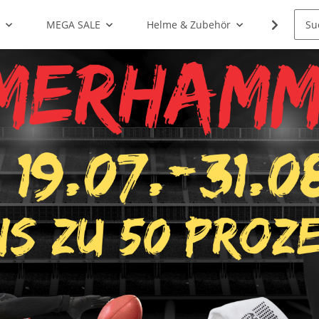
g
MEGA SALE
Helme & Zubehör
Shoulde