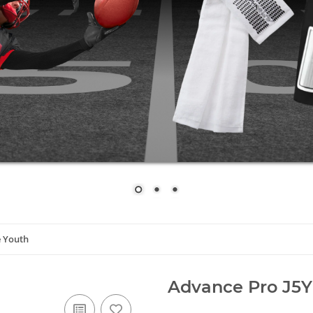
e Youth
Advance Pro J5Y
Artikelnummer:
Advance Pro J
GTIN:
689344416427
Kategorie:
Jugendbälle