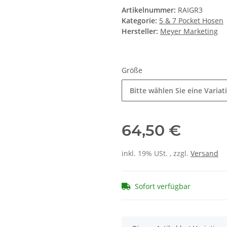
Größe
Bitte wählen Sie eine Variat
64,50 €
inkl. 19% USt. , zzgl.
Versand
Sofort verfügbar
x
Dieser Artikel hat Variatio