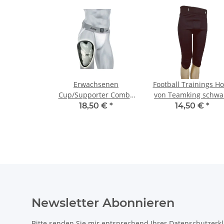
Erwachsenen
Football Trainings H
Cup/Supporter Combo
von Teamking schwa
von Bike M, 79-88 cm
L
18,50 €
*
14,50 €
*
Taillie
Newsletter Abonnieren
Bitte senden Sie mir entsprechend Ihrer
Datenschutzerk
jederzeit widerruflich Informationen zu Ihrem Produktsor