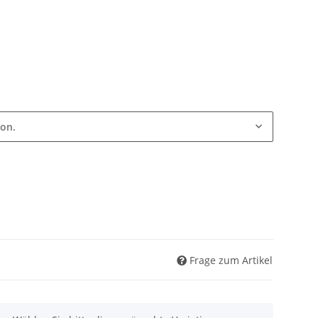
ion.
Frage zum Artikel
nen. Wählen Sie bitte die gewünschte Variation aus.