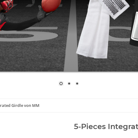
egrated Girdle von MM
5-Pieces Integra
Artikelnummer:
RAIGR3
Kategorie:
5 & 7 Pocket Hosen
Hersteller:
Meyer Marketing