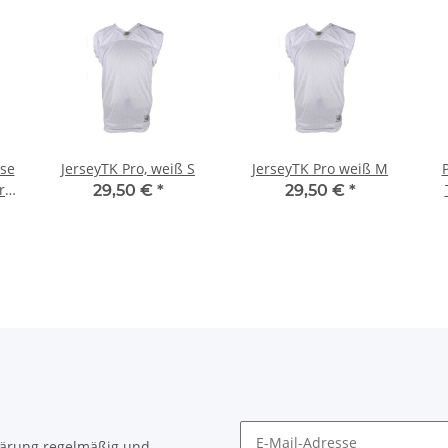
ose
JerseyTK Pro, weiß S
JerseyTK Pro weiß M
rz
29,50 €
*
29,50 €
*
lärung
regelmäßig und
timent per E-Mail zu.