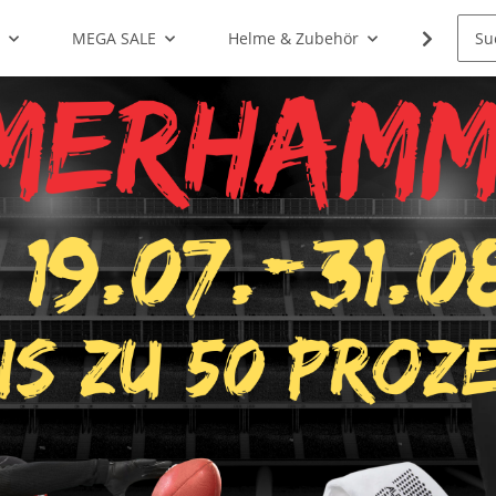
g
MEGA SALE
Helme & Zubehör
Shoulde