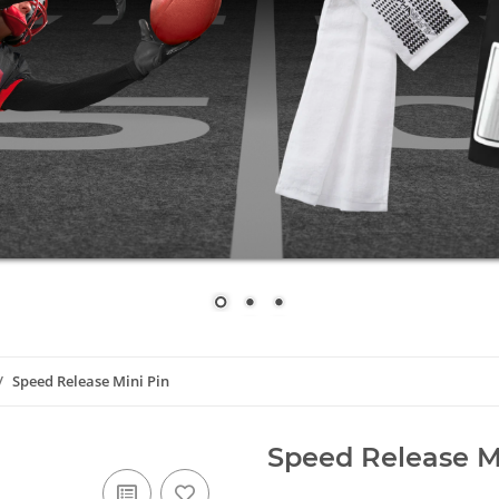
Speed Release Mini Pin
Speed Release M
Artikelnummer:
Speed Release
GTIN:
4251057726870
Kategorie:
Ersatzschrauben