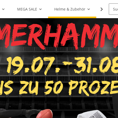
g
MEGA SALE
Helme & Zubehör
Shoulde