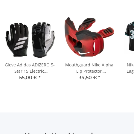
Glove Adidas ADIZERO 5-
Mouthguard Nike Alpha
Nik
Star 15 Electric,
Lip Protector,
Eag
Schwarz/Weiß
Schwarz/Rot
DeJ
55,00 €
*
34,50 €
*
Bla
Newsletter Abonnieren