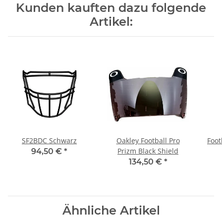
Artikel:
SF2BDC Schwarz
Oakley Football Pro
Foot
Prizm Black Shield
94,50 €
*
134,50 €
*
Ähnliche Artikel