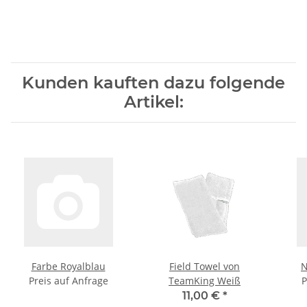
Kunden kauften dazu folgende
Artikel:
Farbe Royalblau
Field Towel von
N
Preis auf Anfrage
TeamKing Weiß
P
11,00 €
*