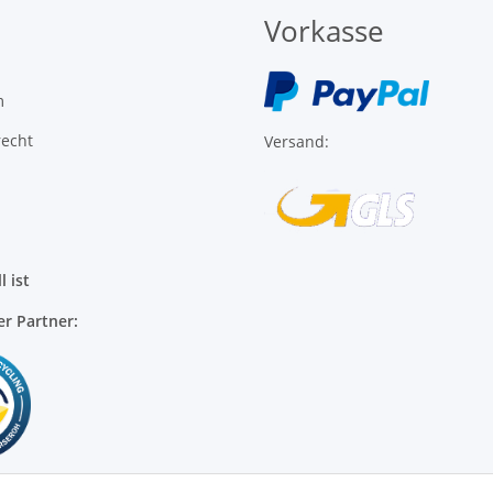
m
recht
Versand:
l ist
er Partner: