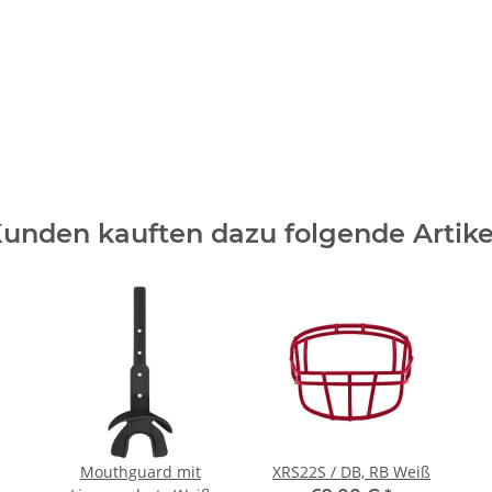
unden kauften dazu folgende Artike
Mouthguard mit
XRS22S / DB, RB Weiß
Lippenschutz Weiß
69,00 €
*
14,50 €
*