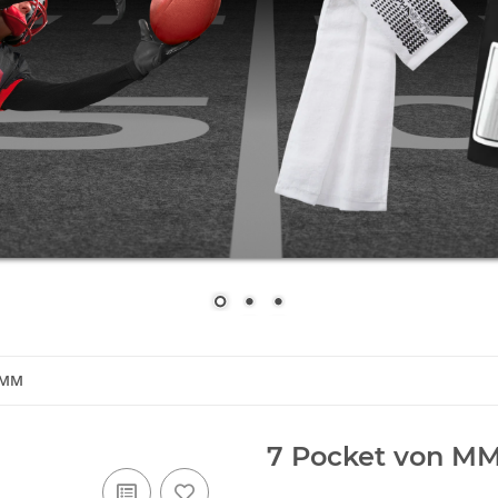
n MM
7 Pocket von M
Artikelnummer:
7 PCK MM-M
GTIN:
4260575260995
Kategorie:
5 & 7 Pocket Hosen