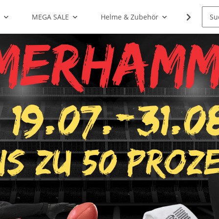
g
MEGA SALE
Helme & Zubehör
Shoulde