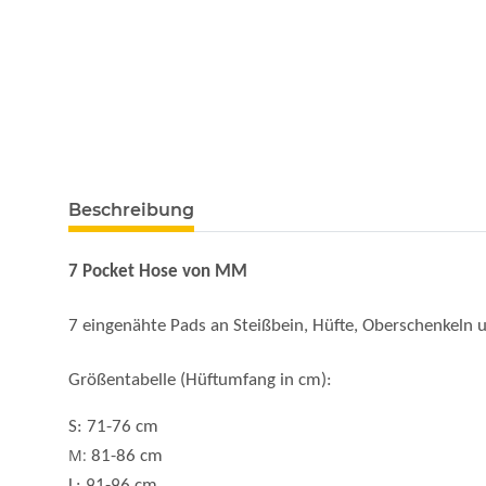
Beschreibung
7 Pocket Hose von MM
7 eingenähte Pads an Steißbein, Hüfte, Oberschenkeln 
Größentabelle (
Hüftumfang in cm)
:
S:
71-76 cm
M:
81-86 cm
L:
91-96 cm
XL:
101-106 cm
2XL:
111-116 cm
3XL:
121-126 cm