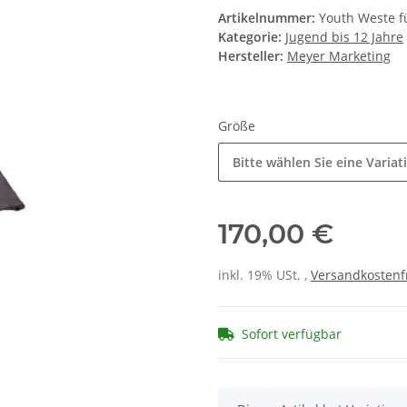
Größe
Bitte wählen Sie eine Variat
170,00 €
inkl. 19% USt. ,
Versandkostenf
Sofort verfügbar
x
Dieser Artikel hat Variatio
Sie möchten in mon