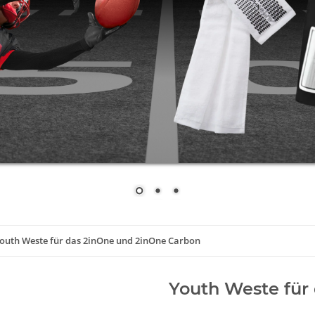
outh Weste für das 2inOne und 2inOne Carbon
Youth Weste für
Artikelnummer:
Youth Weste f
Kategorie:
Jugend bis 12 Jahre
Hersteller:
Meyer Marketing