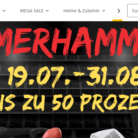
g
MEGA SALE
Helme & Zubehör
Shoulde