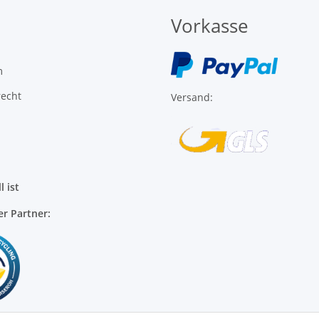
m
recht
Versand:
l ist
er Partner: