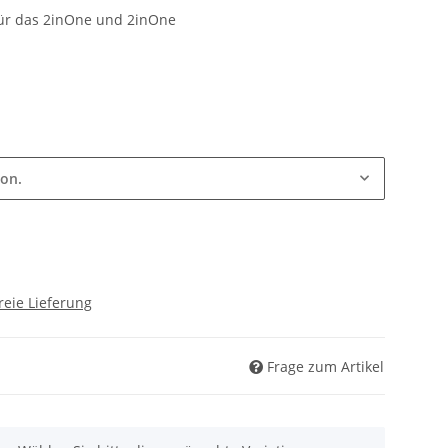
ion.
reie Lieferung
Frage zum Artikel
nen. Wählen Sie bitte die gewünschte Variation aus.
atlichen Raten zahlen?
Weitere Informationen