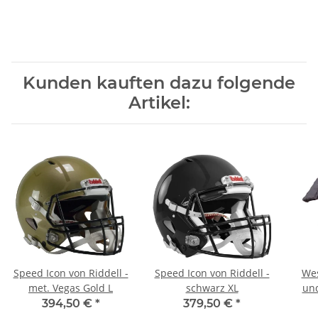
Kunden kauften dazu folgende
Artikel:
Speed Icon von Riddell -
Speed Icon von Riddell -
Wes
met. Vegas Gold L
schwarz XL
un
394,50 €
*
379,50 €
*