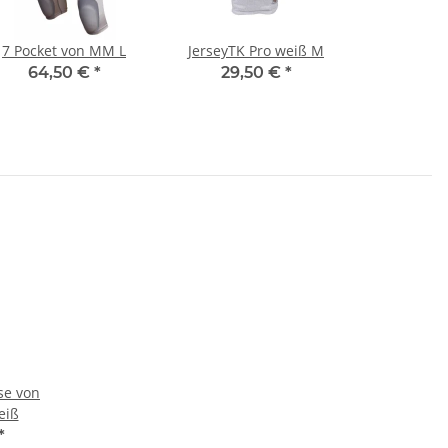
se von
eiß
*