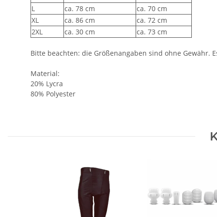
Bitte beachten: die Größenangaben sind ohne Gewähr. Es
Material:
20% Lycra
80% Polyester
K
Pant Pro Football von
Padset von All Star
Teamking schwarz 5XL
29,50 €
*