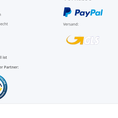
recht
Versand:
l ist
er Partner: