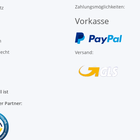
m
recht
Versand:
l ist
er Partner: