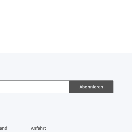
Abonnieren
and:
Anfahrt
Store Ransbach-Baumbach