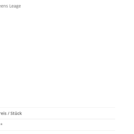
eis / Stück
*
*
*