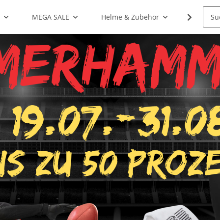
g
MEGA SALE
Helme & Zubehör
Shoulde