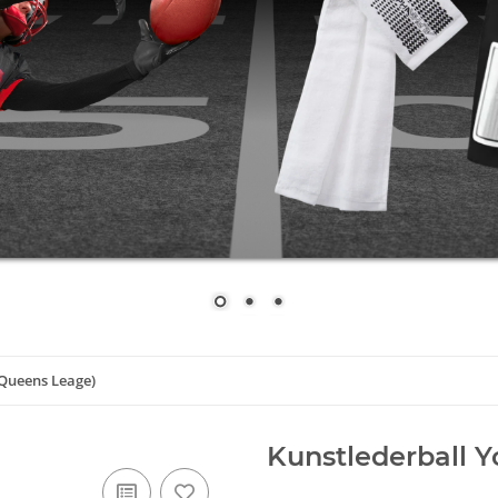
(Queens Leage)
Kunstlederball Y
Artikelnummer:
Youth Ball Qu
GTIN:
4251057732031
Kategorie:
Jugendbälle