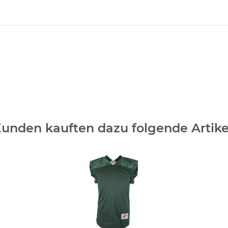
unden kauften dazu folgende Artike
Pro Trainings Jersey
Youth, Dunkel Grün von
TeamKing Youth L
29,50 €
*