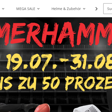
g
MEGA SALE
Helme & Zubehör
Shoulde