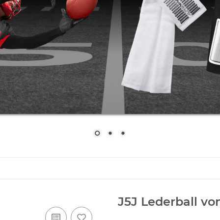
J5J Lederball vo
Artikelnummer:
J5J Lederball
GTIN:
029321629233
Kategorie:
Kinderbälle