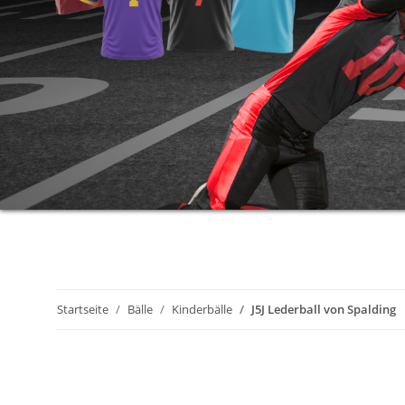
Startseite
Bälle
Kinderbälle
J5J Lederball von Spalding