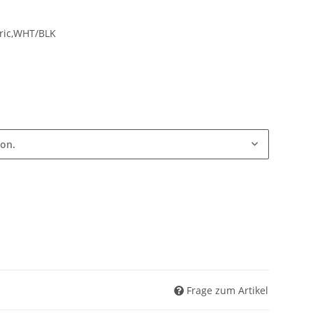
ion.
Frage zum Artikel
nen. Wählen Sie bitte die gewünschte Variation aus.