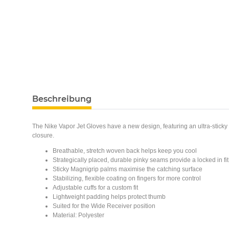
Beschreibung
The Nike Vapor Jet Gloves have a new design, featuring an ultra-sticky 
closure.
Breathable, stretch woven back helps keep you cool
Strategically placed, durable pinky seams provide a locked in fit
Sticky Magnigrip palms maximise the catching surface
Stabilizing, flexible coating on fingers for more control
Adjustable cuffs for a custom fit
Lightweight padding helps protect thumb
Suited for the Wide Receiver position
Material: Polyester
K