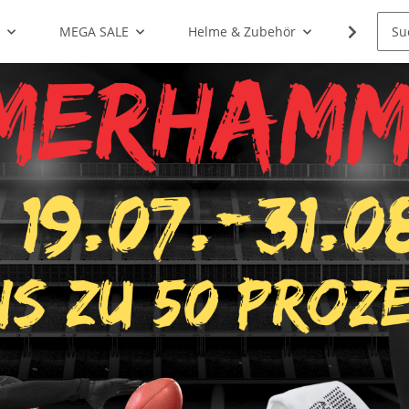
g
MEGA SALE
Helme & Zubehör
Shoulde