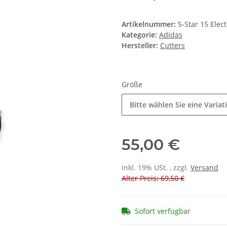
Hersteller:
Cutters
Größe
Bitte wählen Sie eine Variat
55,00 €
inkl. 19% USt. , zzgl.
Versand
Alter Preis: 69,50 €
Sofort verfügbar
x
Dieser Artikel hat Variatio