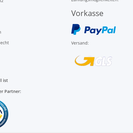
m
recht
Versand:
l ist
er Partner: