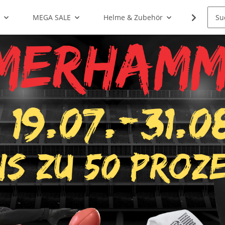
g
MEGA SALE
Helme & Zubehör
Shoulde