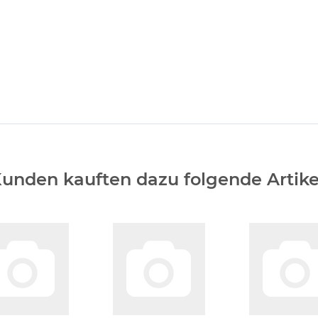
unden kauften dazu folgende Artike
Farbe Weiß
Nummer Wert #33
Nummer Wert
is auf Anfrage
Preis auf Anfrage
Preis auf Anf