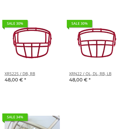
SALE 30%
SALE 30%
XRS22S / DB, RB
XRN22 / OL, DL, RB, LB
48,00 €
*
48,00 €
*
SALE 34%